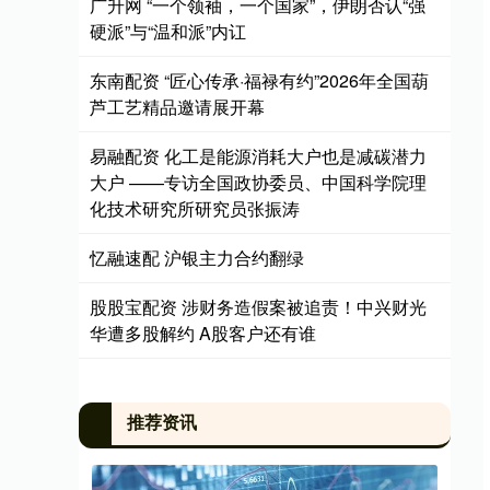
广升网 “一个领袖，一个国家”，伊朗否认“强
硬派”与“温和派”内讧
东南配资 “匠心传承·福禄有约”2026年全国葫
芦工艺精品邀请展开幕
易融配资 化工是能源消耗大户也是减碳潜力
大户 ——专访全国政协委员、中国科学院理
化技术研究所研究员张振涛
忆融速配 沪银主力合约翻绿
股股宝配资 涉财务造假案被追责！中兴财光
华遭多股解约 A股客户还有谁
推荐资讯