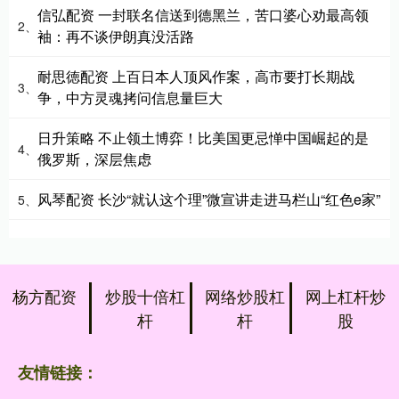
信弘配资 一封联名信送到德黑兰，苦口婆心劝最高领
2、
袖：再不谈伊朗真没活路
耐思徳配资 上百日本人顶风作案，高市要打长期战
3、
争，中方灵魂拷问信息量巨大
日升策略 不止领土博弈！比美国更忌惮中国崛起的是
4、
俄罗斯，深层焦虑
风琴配资 长沙“就认这个理”微宣讲走进马栏山“红色e家”
5、
杨方配资
炒股十倍杠
网络炒股杠
网上杠杆炒
杆
杆
股
友情链接：