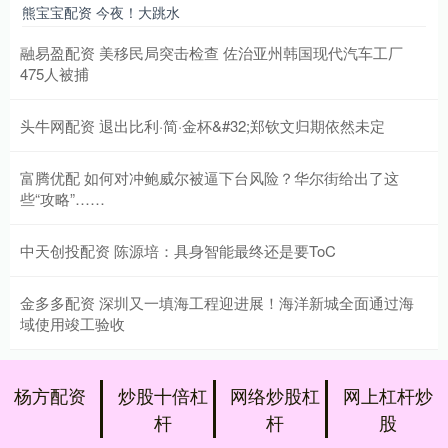
熊宝宝配资 今夜！大跳水
融易盈配资 美移民局突击检查 佐治亚州韩国现代汽车工厂
475人被捕
头牛网配资 退出比利·简·金杯&#32;郑钦文归期依然未定
富腾优配 如何对冲鲍威尔被逼下台风险？华尔街给出了这
些“攻略”……
中天创投配资 陈源培：具身智能最终还是要ToC
金多多配资 深圳又一填海工程迎进展！海洋新城全面通过海
域使用竣工验收
杨方配资
炒股十倍杠
网络炒股杠
网上杠杆炒
杆
杆
股