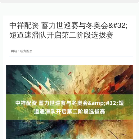
中祥配资 蓄力世巡赛与冬奥会&#32;
短道速滑队开启第二阶段选拔赛
网站：杨方配资