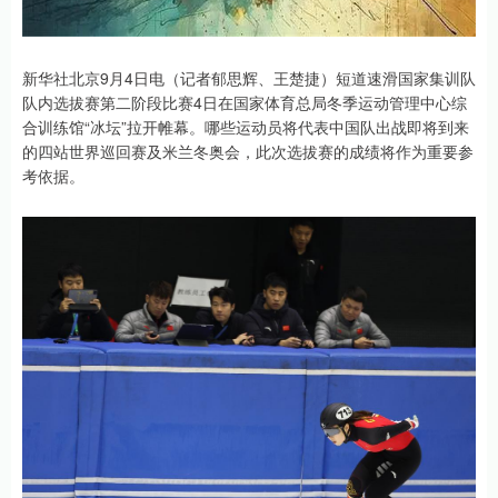
新华社北京9月4日电（记者郁思辉、王楚捷）短道速滑国家集训队
队内选拔赛第二阶段比赛4日在国家体育总局冬季运动管理中心综
合训练馆“冰坛”拉开帷幕。哪些运动员将代表中国队出战即将到来
的四站世界巡回赛及米兰冬奥会，此次选拔赛的成绩将作为重要参
考依据。