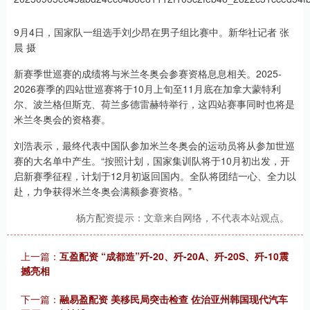
9月4日，国家队一组选手刘少昂在男子组比赛中。新华社记者 张
晨 摄
新赛季世巡赛的成绩将与米兰冬奥会参赛资格息息相关。2025-
2026赛季的四站世巡赛将于10月上旬至11月底在加拿大蒙特利
尔、波兰格但斯克、荷兰多德雷赫特举行，这四站赛事同时也将是
米兰冬奥会的资格赛。
刘浩表示，最终代表中国队参加米兰冬奥会的运动员将从参加世巡
赛的大名单中产生。“按照计划，国家集训队将于10月初出发，开
启新赛季征程，计划于12月初返回国内。全队将团结一心、全力以
赴，力争获得米兰冬奥会满额参赛资格。”
杨方配资提示：文章来自网络，不代表本站观点。
上一篇：
互盈配资 “成都造”歼-20、歼-20A、歼-20S、歼-10震
撼亮相
下一篇：
融易盈配资 美移民局突击检查 佐治亚州韩国现代汽车