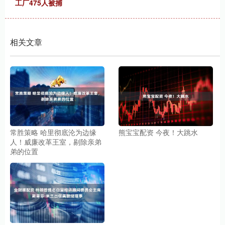
工厂475人被捕
相关文章
常胜策略 哈里彻底沦为边缘
熊宝宝配资 今夜！大跳水
人！威廉改革王室，剔除亲弟
弟的位置