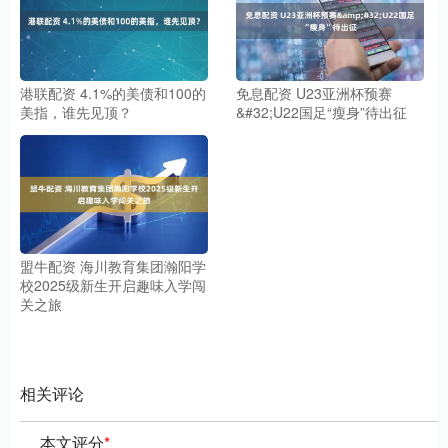
港联配资 4.1%的美债和100的
免息配资 U23亚洲杯预赛
美指，谁先见顶？
&#32;U22国足“瘦身”待出征
盟牛配资 海川教育集团瀚阳学
校2025级新生开启趣味入学闯
关之旅
相关评论
本文评分
*