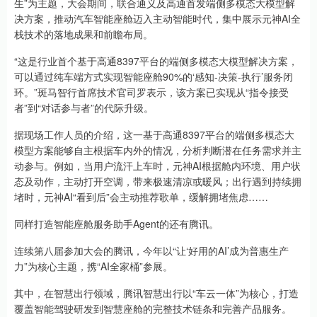
生”为主题，大会期间，联合通义及高通首发端侧多模态大模型解
决方案，推动汽车智能座舱迈入主动智能时代，集中展示元神AI全
栈技术的落地成果和前瞻布局。
“这是行业首个基于高通8397平台的端侧多模态大模型解决方案，
可以通过纯车端方式实现智能座舱90%的‘感知-决策-执行’服务闭
环。”斑马智行首席技术官司罗表示，该方案已实现从“指令接受
者”到“对话参与者”的代际升级。
据现场工作人员的介绍，这一基于高通8397平台的端侧多模态大
模型方案能够自主根据车内外的情况，分析判断潜在任务需求并主
动参与。例如，当用户流汗上车时，元神AI根据舱内环境、用户状
态及动作，主动打开空调，带来极速清凉或暖风；出行遇到持续拥
堵时，元神AI“看到后”会主动推荐歌单，缓解拥堵焦虑……
同样打造智能座舱服务助手Agent的还有腾讯。
连续第八届参加大会的腾讯，今年以“让‘好用的AI’成为普惠生产
力”为核心主题，携“AI全家桶”参展。
其中，在智慧出行领域，腾讯智慧出行以“车云一体”为核心，打造
覆盖智能驾驶研发到智慧座舱的完整技术链条和完善产品服务。