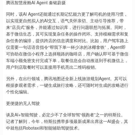
腾讯智慧座舱AI Agent 秦铭蔚摄
同时，该AI Agent还能通过长期记忆能力更了解司机的使用习惯，
以实现更自然拟人的AI交互，语气关怀亲切、主动引导推荐，带
来“店员式”服务，并能通过知识库，进行问题联想与拓展。同时，
基于微信生态，其可实现复杂任务的操作闭环。支持模糊需求和复
杂任务的编排，提供跨店的信息调度和对比。比如，用户驾车路上
仅需要一句话语音指令“帮我下单一杯少冰的冰椰拿铁”，Agent即
可协助在微信小程序上选择顺路的咖啡店，用户确认即可基于微信
车端小额免密支付完成下单，取餐信息会自动推送到手机微信上，
用户到店取餐时可以直接用手机亮出二维码核销。
另外，在出行领域，腾讯地图还全新上线旅游规划Agent。其可以
根据参观者需求，一键生成旅行攻略，还可随时对生成的攻略进行
个性化编辑。
更便捷的无人驾驶
谈及AI+智能驾驶，必定少不了全球智驾“领跑者”之一的特斯拉。
记者了解到，今年，特斯拉携带多项最新成果出席这一AI盛会，其
中就包括Robotaxi和智能辅助驾驶技术。