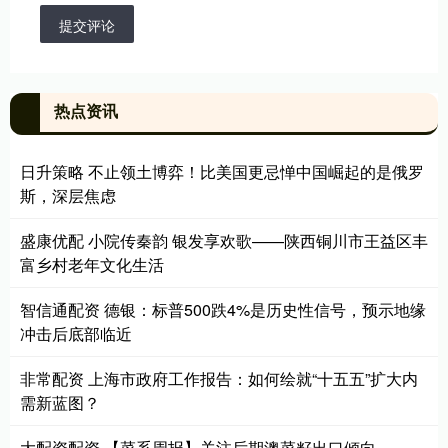
提交评论
热点资讯
日升策略 不止领土博弈！比美国更忌惮中国崛起的是俄罗
斯，深层焦虑
盛康优配 小院传秦韵 银发享欢歌——陕西铜川市王益区丰
富乡村老年文化生活
智信通配资 德银：标普500跌4%是历史性信号，预示地缘
冲击后底部临近
非常配资 上海市政府工作报告：如何绘就“十五五”扩大内
需新蓝图？
大配资配资 【菜系周报】关注后期澳菜籽出口倾向