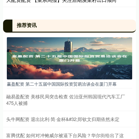
推荐资讯
赢盈配资 第二十五届中国国际投资贸易洽谈会在厦门开幕
融易盈配资 美移民局突击检查 佐治亚州韩国现代汽车工厂
475人被捕
头牛网配资 退出比利·简·金杯&#32;郑钦文归期依然未定
富腾优配 如何对冲鲍威尔被逼下台风险？华尔街给出了这