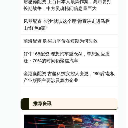
耐思徳配资 上百日本人顶风作案，高市要打
长期战争，中方灵魂拷问信息量巨大
风琴配资 长沙“就认这个理”微宣讲走进马栏
山“红色e家”
前海配资 购买力平价在短期为何失效
好牛168配资 理想汽车重仓AI，李想回应质
疑：70%的时间仍聚焦汽车
金港赢配资 古鳌科技实控人变更，“80后”老板
产业版图主要涉及算力企业
推荐资讯