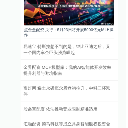
点金盒配资 央行：5月23日将开展5000亿元MLF操
作
易速宝 特斯拉想不到的是，继比亚迪之后，又
一个国内车企巨头强势崛起
金界配资 MCP模型库：我的AI智能体开发效率
提升利器与避坑指南
富灯网 稀土永磁概念股盘初拉升，中科三环涨
停
股鑫宝配资 依法推动竞业限制精准适用
汇融配资 德马科技等成立具身智能股权投资合