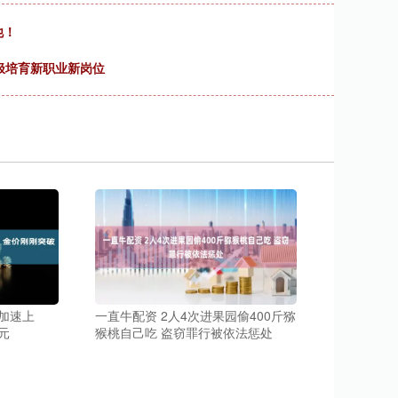
他！
积极培育新职业新岗位
加速上
一直牛配资 2人4次进果园偷400斤猕
元
猴桃自己吃 盗窃罪行被依法惩处