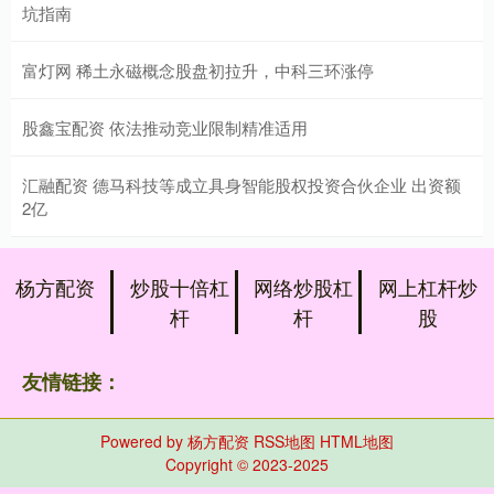
坑指南
富灯网 稀土永磁概念股盘初拉升，中科三环涨停
股鑫宝配资 依法推动竞业限制精准适用
汇融配资 德马科技等成立具身智能股权投资合伙企业 出资额
2亿
杨方配资
炒股十倍杠
网络炒股杠
网上杠杆炒
杆
杆
股
友情链接：
Powered by
杨方配资
RSS地图
HTML地图
Copyright
© 2023-2025