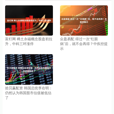
富灯网 稀土永磁概念股盘初拉
众盈易配 得过一次“红眼
升，中科三环涨停
病”后，就不会再得？中疾控提
示
拾贝赢配资 韩国总统李在明：
仍然认为韩国股市估值被低估
了