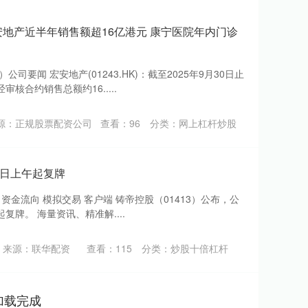
安地产近半年销售额超16亿港元 康宁医院年内门诊
司要闻 宏安地产(01243.HK)：截至2025年9月30日止
核合约销售总额约16.....
源：正规股票配资公司
查看：
96
分类：
网上杠杆炒股
1日上午起复牌
 资金流向 模拟交易 客户端 铸帝控股（01413）公布，公
起复牌。 海量资讯、精准解....
来源：联华配资
查看：
115
分类：
炒股十倍杠杆
加载完成