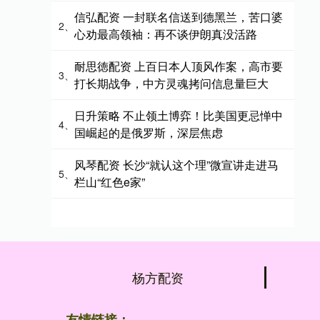
信弘配资 一封联名信送到德黑兰，苦口婆
2、
心劝最高领袖：再不谈伊朗真没活路
耐思徳配资 上百日本人顶风作案，高市要
3、
打长期战争，中方灵魂拷问信息量巨大
日升策略 不止领土博弈！比美国更忌惮中
4、
国崛起的是俄罗斯，深层焦虑
风琴配资 长沙“就认这个理”微宣讲走进马
5、
栏山“红色e家”
杨方配资
友情链接：