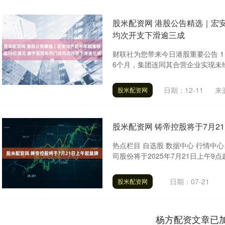
股米配资网 港股公告精选｜宏
均次开支下滑逾三成
财联社为您带来今日港股重要公告 1）公
6个月，集团连同其合营企业实现未经审
日期：12-11
来
股米配资网
股米配资网 铸帝控股将于7月2
热点栏目 自选股 数据中心 行情中心
司股份将于2025年7月21日上午9点
日期：07-21
股米配资网
杨方配资文章已