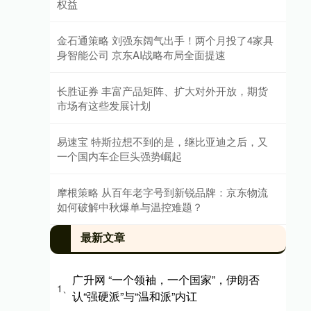
权益
金石通策略 刘强东阔气出手！两个月投了4家具
身智能公司 京东AI战略布局全面提速
长胜证券 丰富产品矩阵、扩大对外开放，期货
市场有这些发展计划
易速宝 特斯拉想不到的是，继比亚迪之后，又
一个国内车企巨头强势崛起
摩根策略 从百年老字号到新锐品牌：京东物流
如何破解中秋爆单与温控难题？
最新文章
广升网 “一个领袖，一个国家”，伊朗否
1、
认“强硬派”与“温和派”内讧