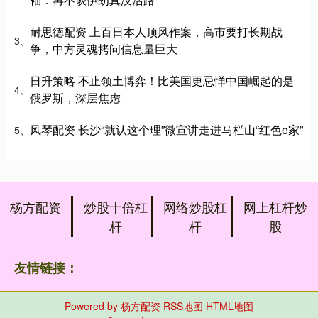
耐思徳配资 上百日本人顶风作案，高市要打长期战
3、
争，中方灵魂拷问信息量巨大
日升策略 不止领土博弈！比美国更忌惮中国崛起的是
4、
俄罗斯，深层焦虑
风琴配资 长沙“就认这个理”微宣讲走进马栏山“红色e家”
5、
杨方配资
炒股十倍杠
网络炒股杠
网上杠杆炒
杆
杆
股
友情链接：
Powered by
杨方配资
RSS地图
HTML地图