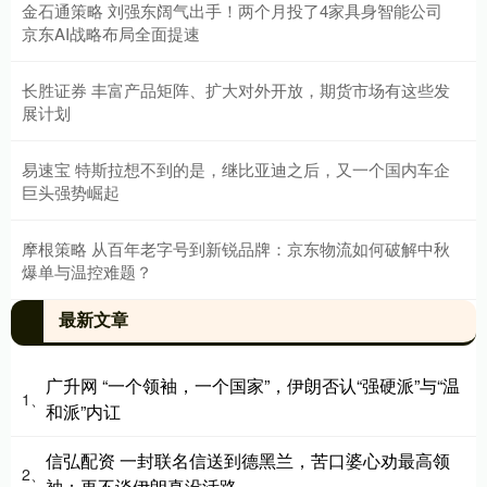
金石通策略 刘强东阔气出手！两个月投了4家具身智能公司
京东AI战略布局全面提速
长胜证券 丰富产品矩阵、扩大对外开放，期货市场有这些发
展计划
易速宝 特斯拉想不到的是，继比亚迪之后，又一个国内车企
巨头强势崛起
摩根策略 从百年老字号到新锐品牌：京东物流如何破解中秋
爆单与温控难题？
最新文章
广升网 “一个领袖，一个国家”，伊朗否认“强硬派”与“温
1、
和派”内讧
信弘配资 一封联名信送到德黑兰，苦口婆心劝最高领
2、
袖：再不谈伊朗真没活路